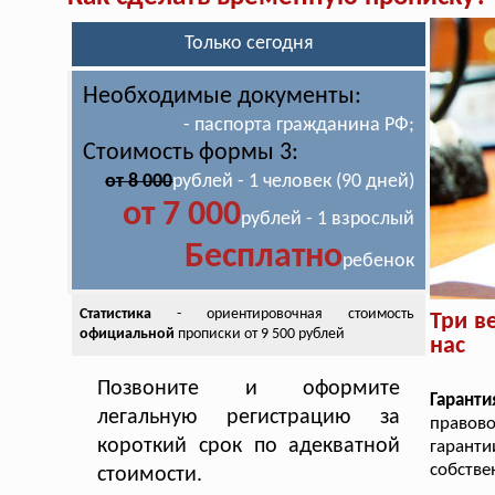
Только сегодня
Необходимые документы:
- паспорта гражданина РФ;
Стоимость формы 3:
от 8 000
рублей - 1 человек (90 дней)
от 7 000
рублей - 1 взрослый
Бесплатно
ребенок
Статистика
- ориентировочная стоимость
Три в
официальной
прописки от 9 500 рублей
нас
Позвоните и оформите
Гаранти
легальную регистрацию за
правово
короткий срок по адекватной
гарант
собстве
стоимости.