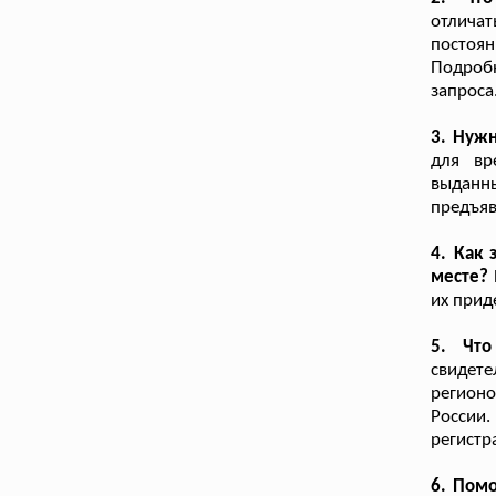
отлича
постоян
Подроб
запроса
3. Нуж
для вр
выданн
предъяв
4. Как 
месте?
их прид
5. Чт
свидет
регионо
России.
регистр
6. Пом