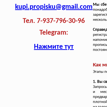
Мы сбе
kupi.propisku@gmail.com
понадоб
зареги
Тел. 7-937-796-30-96
несколь
Справе
Telegram:
регистр
напоми
пропис
Нажмите тут
постоян
Как м
Этапы п
1. Вы с
Запросы
и мес
предвар
плотной
на голо