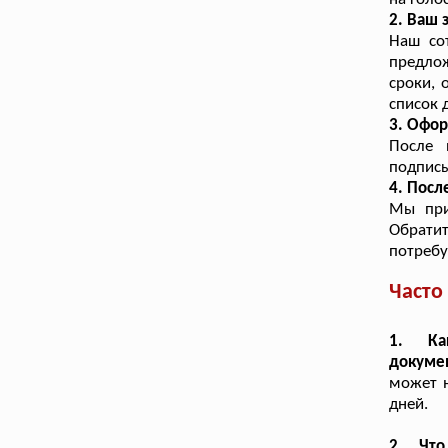
2. Ваш 
Наш со
предло
сроки, 
список 
3. Офо
После 
подписы
4. Посл
Мы при
Обрати
потребу
Часто
1. Ка
докуме
может н
дней.
2. Что