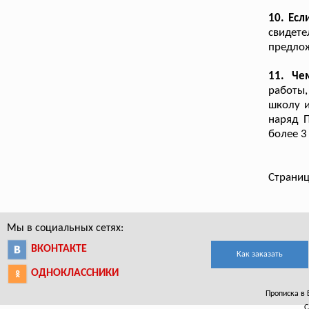
10. Есл
свидете
предлож
11. Че
работы
школу и
наряд 
более 3
Страниц
Мы в социальных сетях:
ВКОНТАКТЕ
Как заказать
ОДНОКЛАССНИКИ
Прописка в 
С